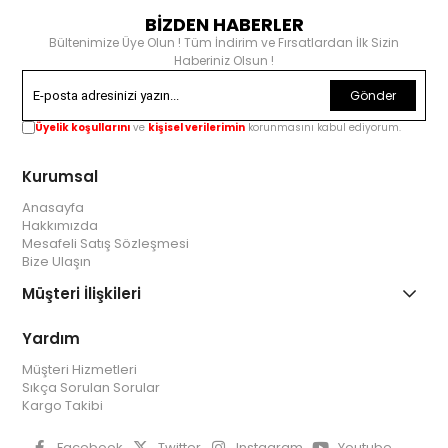
BİZDEN HABERLER
Bültenimize Üye Olun ! Tüm İndirim ve Fırsatlardan İlk Sizin
Haberiniz Olsun !
Gönder
Üyelik koşullarını
ve
kişisel verilerimin
korunmasını kabul ediyorum.
Kurumsal
Anasayfa
Hakkımızda
Mesafeli Satış Sözleşmesi
Bize Ulaşın
Müşteri İlişkileri
Yardım
Müşteri Hizmetleri
Sıkça Sorulan Sorular
Kargo Takibi
Facebook
Twitter
Instagram
Youtube