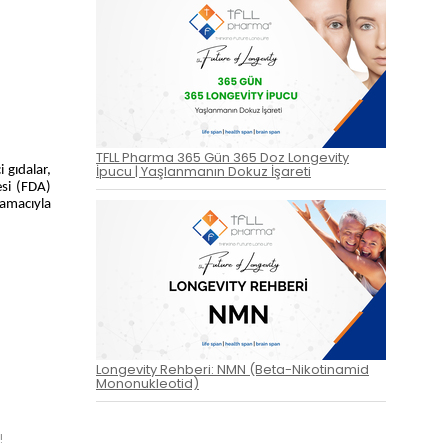
TFLL Pharma 365 Gün 365 Doz Longevity
İpucu | Yaşlanmanın Dokuz İşareti
 gıdalar,
esi (FDA)
 amacıyla
Longevity Rehberi: NMN (Beta-Nikotinamid
Mononukleotid)
!