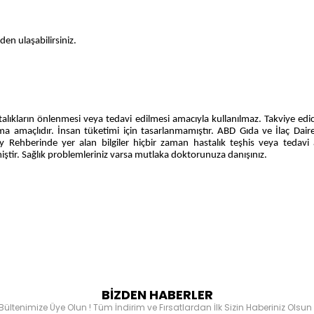
den ulaşabilirsiniz.
astalıkların önlenmesi veya tedavi edilmesi amacıyla kullanılmaz. Takviye edici
a amaçlıdır. İnsan tüketimi için tasarlanmamıştır. ABD Gıda ve İlaç Dair
 Rehberinde yer alan bilgiler hiçbir zaman hastalık teşhis veya tedavi
nmiştir. Sağlık problemleriniz varsa mutlaka doktorunuza danışınız.
BİZDEN HABERLER
Bültenimize Üye Olun ! Tüm İndirim ve Fırsatlardan İlk Sizin Haberiniz Olsun 