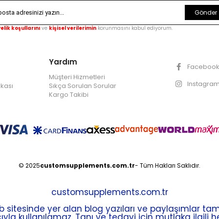
Gönder
elik koşullarını
ve
kişisel verilerimin
korunmasını kabul ediyorum.
Yardım
Faceboo
Müşteri Hizmetleri
Instagra
ikası
Sıkça Sorulan Sorular
Kargo Takibi
© 2025
customsupplements.com.tr
- Tüm Hakları Saklıdır.
customsupplements.com.tr
tesinde yer alan blog yazıları ve paylaşımlar tama
yla kullanılamaz. Tanı ve tedavi için mutlaka ilgili 