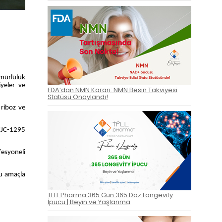
mürlülük
iyeler ve
FDA’dan NMN Kararı: NMN Besin Takviyesi
Statüsü Onaylandı!
 riboz ve
 CJC-1295
fesyoneli
bu amaçla
TFLL Pharma 365 Gün 365 Doz Longevity
İpucu | Beyin ve Yaşlanma