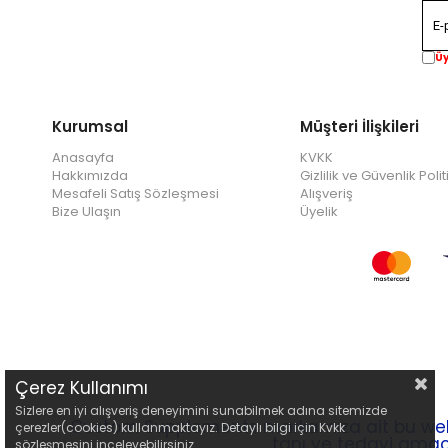
Üy
Kurumsal
Müşteri İlişkileri
Anasayfa
KVKK
Hakkımızda
Gizlilik ve Güvenlik Polit
Mesafeli Satış Sözleşmesi
Alışveriş
Bize Ulaşın
Üyelik
Çerez Kullanımı
Sizlere en iyi alışveriş deneyimini sunabilmek adına sitemizde
Custom Supplements markamıza ait bu web si
çerezler(cookies) kullanmaktayız. Detaylı bilgi için Kvkk
tanı ve tedavi amacı
sözleşmesini inceleyebilirsiniz.