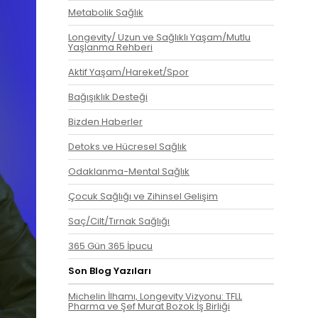
Metabolik Sağlık
Longevity/ Uzun ve Sağlıklı Yaşam/Mutlu
Yaşlanma Rehberi
Aktif Yaşam/Hareket/Spor
Bağışıklık Desteği
Bizden Haberler
Detoks ve Hücresel Sağlık
Odaklanma-Mental Sağlık
Çocuk Sağlığı ve Zihinsel Gelişim
Saç/Cilt/Tırnak Sağlığı
365 Gün 365 İpucu
Son Blog Yazıları
Michelin İlhamı, Longevity Vizyonu: TFLL
Pharma ve Şef Murat Bozok İş Birliği