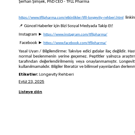
Şerhan Şimşek, PhD CEO - TFLL Pharma
linkin
https://www.tfllpharma.com/etkinlikler/tfll-longevity-rehberi.html
📌
Güncel Haberler için Bizi Sosyal Medyada Takip Et!
►
Instagram
https://www.instagram.com/tfllpharma/
►
Facebook
https://www.facebook.com/tfllpharma/
Yasal Uyarı / Bilgilendirme: Takviye edici gıdalar ilaç değildir. H
normal beslenmenin yerine geçemez. Peptitler yalnızca araştırm
tarafından değerlendirilmemiş veya onaylanmamıştır. Longevity
kullanılmamalıdır. Bilgiler literatür ve bilimsel yayınlardan derle
Etiketler:
Longevity Rehberi
Eylül 23, 2025
Listeye dön