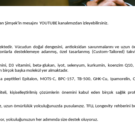
n Şimşek'in mesajını
YOUTUBE kanalımızdan izleyebilirsiniz.
mektedir. Vücudun doğal dengesini, antioksidan savunmalarını ve uzun ö
asyonlarla desteklemeye adanmış, özel tasarlanmış (Custom-Tailored) takv
amini, D3 vitamini, beta-glukan, iyot, selenyum, kurkumin, koenzim Q10,
n birçok başka molekül yer almaktadır.
ırma peptitleri Epitalon, MOTS-C, BPC-157, TB-500, GHK-Cu, Ipamorelin,
liteli, kişiselleştirilmiş çözümlerin önemini kabul eden birçok sağlık pro
 Biz, uzun ömürlülük yolculuğunuzda pusulanızız. TFLL Longevity rehberini 
yor, yolculuğunuzun her adımında size destek oluyoruz.