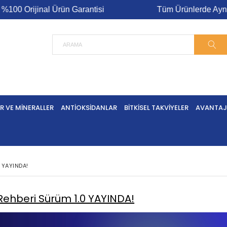
Orijinal Ürün Garantisi
Tüm Ürünlerde Aynı Gün K
R VE MINERALLER
ANTIOKSIDANLAR
BITKISEL TAKVIYELER
AVANTAJL
0 YAYINDA!
 Rehberi Sürüm 1.0 YAYINDA!