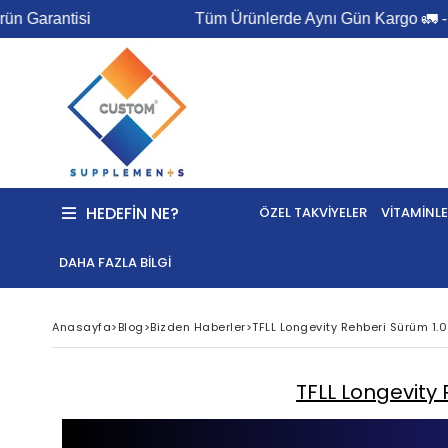
rantisi
Tüm Ürünlerde Aynı Gün Kargo 🚛 - %100 
HEDEFIN NE?
ÖZEL TAKVIYELER
VITAMINLE
DAHA FAZLA BILGI
Anasayfa
>
Blog
>
Bizden Haberler
>
TFLL Longevity Rehberi Sürüm 1.
TFLL Longevity