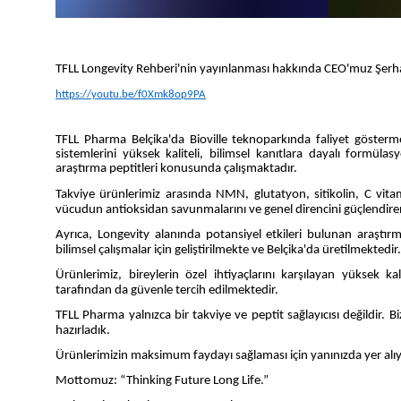
TFLL Longevity Rehberi'nin yayın
l
anması hakkında CEO'muz Şerha
https://youtu.be/f0Xmk8op9PA
TFLL Pharma Belçika'da Bioville teknoparkında faliyet göster
sistemlerini yüksek kaliteli, bilimsel kanıtlara dayalı formül
araştırma peptitleri konusunda çalışmaktadır.
Takviye ürünlerimiz arasında NMN, glutatyon, sitikolin, C vit
vücudun antioksidan savunmalarını ve genel direncini güçlendire
Ayrıca, Longevity alanında potansiyel etkileri bulunan araşt
bilimsel çalışmalar için geliştirilmekte ve Belçika'da üretilmektedir.
Ürünlerimiz, bireylerin özel ihtiyaçlarını karşılayan yüksek ka
tarafından da güvenle tercih edilmektedir.
TFLL Pharma yalnızca bir takviye ve peptit sağlayıcısı değildir.
hazırladık.
Ürünlerimizin maksimum faydayı sağlaması için yanınızda yer alı
Mottomuz: “Thinking Future Long Life.”