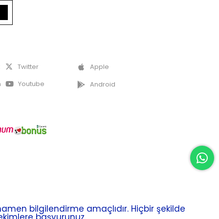
k
Twitter
Apple
m
Youtube
Android
men bilgilendirme amaçlıdır. Hiçbir şekilde
hekimlere başvurunuz.