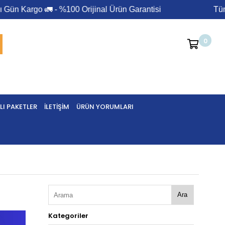
argo 🚛 - %100 Orijinal Ürün Garantisi
Tüm Ürün
0
I PAKETLER
İLETIŞIM
ÜRÜN YORUMLARI
Ara
Kategoriler