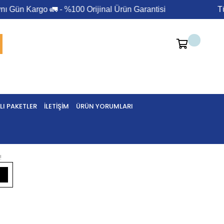
Gün Kargo 🚛 - %100 Orijinal Ürün Garantisi
Tüm
I PAKETLER
İLETIŞIM
ÜRÜN YORUMLARI
!