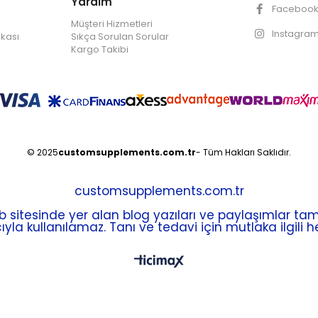
Yardım
Faceboo
Müşteri Hizmetleri
Instagra
ikası
Sıkça Sorulan Sorular
Kargo Takibi
© 2025
customsupplements.com.tr
- Tüm Hakları Saklıdır.
customsupplements.com.tr
tesinde yer alan blog yazıları ve paylaşımlar tama
yla kullanılamaz. Tanı ve tedavi için mutlaka ilgili 