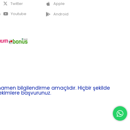
k
Twitter
Apple
m
Youtube
Android
men bilgilendirme amaçlıdır. Hiçbir şekilde
hekimlere başvurunuz.