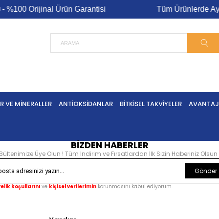
%100 Orijinal Ürün Garantisi
Tüm Ürünlerde Aynı 
R VE MINERALLER
ANTIOKSIDANLAR
BITKISEL TAKVIYELER
AVANTAJL
BİZDEN HABERLER
Bültenimize Üye Olun ! Tüm İndirim ve Fırsatlardan İlk Sizin Haberiniz Olsun 
Gönder
elik koşullarını
ve
kişisel verilerimin
korunmasını kabul ediyorum.