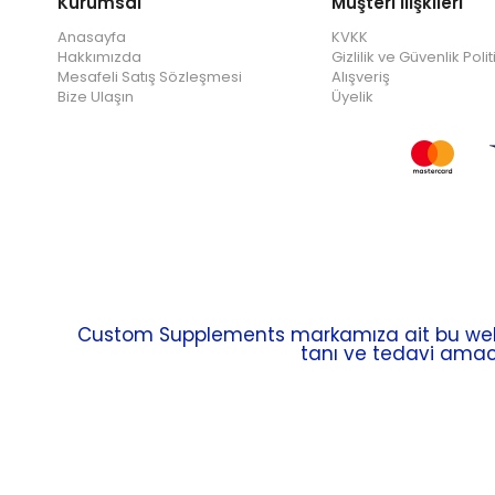
Kurumsal
Müşteri İlişkileri
Anasayfa
KVKK
Hakkımızda
Gizlilik ve Güvenlik Polit
Mesafeli Satış Sözleşmesi
Alışveriş
Bize Ulaşın
Üyelik
Custom Supplements markamıza ait bu web si
tanı ve tedavi amacı