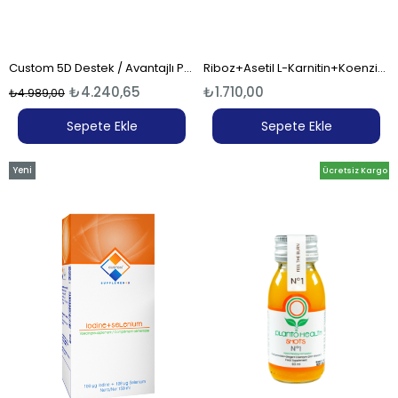
Custom 5D Destek / Avantajlı Paket-1
Riboz+Asetil L-Karnitin+Koenzim Q10 Plus (30 Saşe)
₺4.240,65
₺1.710,00
₺4.989,00
Sepete Ekle
Sepete Ekle
Yeni
Ücretsiz Kargo
Ürün