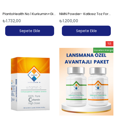
PlantoHealth No.1 Kurkumin+Ginger Shot-AVANTAJLI PAKET
NMN Powder- Katkısız Toz Form (18.25 Gr)-365 Gün-365 Doz
₺1.732,00
₺1.200,00
Sepete Ekle
Sepete Ekle
%5
İndirim
Ücretsiz Kargo
%5İndir