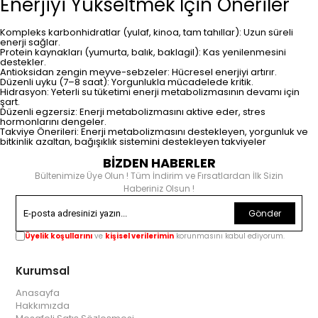
Enerjiyi Yükseltmek İçin Öneriler
Kompleks karbonhidratlar (yulaf, kinoa, tam tahıllar): Uzun süreli
enerji sağlar.
Protein kaynakları (yumurta, balık, baklagil): Kas yenilenmesini
destekler.
Antioksidan zengin meyve-sebzeler: Hücresel enerjiyi artırır.
Düzenli uyku (7–8 saat): Yorgunlukla mücadelede kritik.
Hidrasyon: Yeterli su tüketimi enerji metabolizmasının devamı için
şart.
Düzenli egzersiz: Enerji metabolizmasını aktive eder, stres
hormonlarını dengeler.
Takviye Önerileri: Enerji metabolizmasını destekleyen, yorgunluk ve
bitkinlik azaltan, bağışıklık sistemini destekleyen takviyeler
BİZDEN HABERLER
Bültenimize Üye Olun ! Tüm İndirim ve Fırsatlardan İlk Sizin
Haberiniz Olsun !
Gönder
Üyelik koşullarını
ve
kişisel verilerimin
korunmasını kabul ediyorum.
Kurumsal
Anasayfa
Hakkımızda