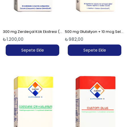
300 mg Zerdeçal Kök Ekstresi (37.5 mg Kurkumin) + 10 mcg Selenyum Ağızda Dağılan Tablet (30 Tablet)
500 mg Glutatyon + 10 mcg Selenyum Enterik Kapsül (30 Kapsül)
₺1.200,00
₺982,00
Sepete Ekle
Sepete Ekle