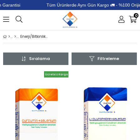
antisi
Tüm Ürünlerde Aynı Gün Kargo 🚛 - %100 Orijinal Ü
0
Enerji/Bitkinlik/Yorgunluk
Sıralama
Filtreleme
Ücretsiz Kargo