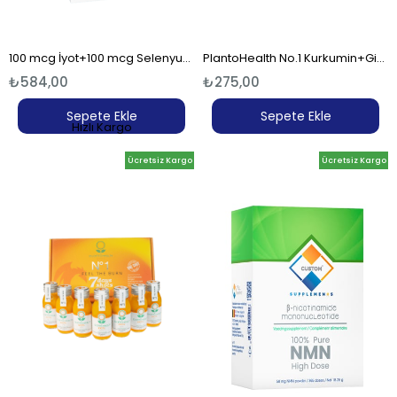
100 mcg İyot+100 mcg Selenyum Likit Çözelti (150 ml)
PlantoHealth No.1 Kurkumin+Ginger Shot
₺584,00
₺275,00
Sepete Ekle
Sepete Ekle
Hızlı Kargo
Ücretsiz Kargo
Ücretsiz Kargo