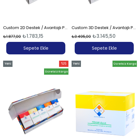
Custom 2D Destek / Avantajlı Paket-1
Custom 3D Destek / Avantajlı Paket-2
₺1.783,15
₺3.145,50
₺1.877,00
₺3.495,00
Sepete Ekle
Sepete Ekle
Yeni
%15
Yeni
Ücretsiz Kargo
Ürün
İndirim
Ürün
Ücretsiz Kargo
%15İndirim