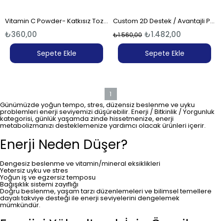
Vitamin C Powder- Katkısız Toz Form (30 Gr)
Custom 2D Destek / Avantajli Paket-6
₺360,00
₺1.482,00
₺1.560,00
Sepete Ekle
Sepete Ekle
1
Günümüzde yoğun tempo, stres, düzensiz beslenme ve uyku
problemleri enerji seviyemizi düşürebilir. Enerji / Bitkinlik / Yorgunluk
kategorisi, günlük yaşamda zinde hissetmenize, enerji
metabolizmanızı desteklemenize yardımcı olacak ürünleri içerir.
Enerji Neden Düşer?
Dengesiz beslenme ve vitamin/mineral eksiklikleri
Yetersiz uyku ve stres
Yoğun iş ve egzersiz temposu
Bağışıklık sistemi zayıflığı
Doğru beslenme, yaşam tarzı düzenlemeleri ve bilimsel temellere
dayalı takviye desteği ile enerji seviyelerini dengelemek
mümkündür.