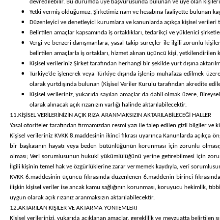
devredilebilir. Bu durumda üye başvurusunda bulunan ve üye olan kişilerin s
Yetki vermiş olduğumuz, Şirketimiz nam ve hesabına faaliyette bulunan kayıt
Düzenleyici ve denetleyici kurumlara ve kanunlarda açıkça kişisel verileri
Belirtilen amaçlar kapsamında iş ortaklıkları, tedarikçi ve yüklenici şirketler
Vergi ve benzeri danışmanlara, yasal takip süreçler ile ilgili zorunlu kiş
belirtilen amaçlarla iş ortakları, hizmet alınan üçüncü kişi, yetkilendirilen k
Kişisel verileriniz Şirket tarafından herhangi bir şekilde yurt dışına aktarı
Türkiye’de işlenerek veya Türkiye dışında işlenip muhafaza edilmek üzer
olarak yurtdışında bulunan (Kişisel Veriler Kurulu tarafından akredite edi
Kişisel verileriniz, yukarıda sayılan amaçlar da dahil olmak üzere, Bire
olarak alınacak açık rızanızın varlığı halinde aktarılabilecektir.
11.KİŞİSEL VERİLERİNİZİN AÇIK RIZA ARANMAKSIZIN AKTARILABİLECEĞİ HALLER
Yasal otoriteler tarafından firmamızdan resmi yazı ile talep edilen gizli bilgiler ve kişi
Kişisel verileriniz KVKK 8.maddesinin ikinci fıkrası uyarınca Kanunlarda açıkça ö
bir başkasının hayatı veya beden bütünlüğünün korunması için zorunlu olması; Bi
olması; Veri sorumlusunun hukuki yükümlülüğünü yerine getirebilmesi için zorunlu o
İlgili kişinin temel hak ve özgürlüklerine zarar vermemek kaydıyla, veri sorumlus
KVKK 6.maddesinin üçüncü fıkrasında düzenlenen 6.maddenin birinci fıkrasında sayı
ilişkin kişisel veriler ise ancak kamu sağlığının korunması, koruyucu hekimlik, tı
uygun olarak açık rızanız aranmaksızın aktarılabilecektir.
12.AKTARILAN KİŞİLER VE AKTARMA YÖNTEMLERİ
Kişisel verilerinizi, yukarıda açıklanan amaçlar, gereklilik ve mevzuatta belirtilen 