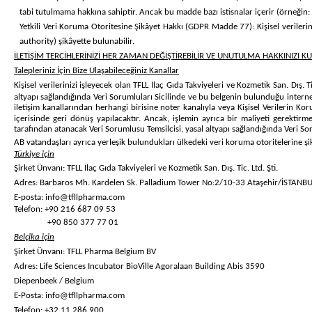
tabi tutulmama hakkına sahiptir. Ancak bu madde bazı istisnalar içerir (örneğin: sö
Yetkili Veri Koruma Otoritesine Şikâyet Hakkı (GDPR Madde 77): Kişisel verilerini
authority) şikâyette bulunabilir.
İLETİŞİM TERCİHLERİNİZİ HER ZAMAN DEĞİŞTİREBİLİR VE UNUTULMA HAKKINIZI KU
Talepleriniz İçin Bize Ulaşabileceğiniz Kanallar
Kişisel verilerinizi işleyecek olan
TFLL İlaç Gıda Takviyeleri ve Kozmetik San. Dış. Ti
altyapı sağlandığında Veri Sorumluları Sicilinde ve bu belgenin bulunduğu intern
iletişim kanallarından herhangi birisine
noter kanalıyla veya Kişisel Verilerin Ko
içerisinde geri dönüş yapılacaktır. Ancak, işlemin ayrıca bir maliyeti gerektirm
tarafından atanacak Veri Sorumlusu Temsilcisi, yasal altyapı sağlandığında Veri So
AB vatandaşları ayrıca yerleşik bulundukları ülkedeki veri koruma otoritelerine şi
Türkiye için
Şirket Ünvanı: TFLL İlaç Gıda Takviyeleri ve Kozmetik San. Dış. Tic. Ltd. Şti.
Adres: Barbaros Mh. Kardelen Sk. Palladium Tower No:2/10-33 Ataşehir/İSTANB
E-posta:
info@tfllpharma.com
Telefon: +90 216 687 09 53
+90 850 377 77 01
Belçika için
Şirket Ünvanı: TFLL Pharma Belgium BV
Adres: Life Sciences Incubator BioVille Agoralaan Building Abis 3590
Diepenbeek / Belgium
E-Posta:
info@tfllpharma.com
Telefon: +32 11 286 900