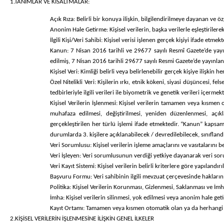
1.TANIMLAR VE KISALTMALAR:
Açık Rıza:
Belirli bir konuya ilişkin, bilgilendirilmeye dayanan ve ö
Anonim Hale Getirme:
Kişisel verilerin, başka verilerle eşleştiriler
İlgili Kişi/Veri Sahibi:
Kişisel verisi işlenen gerçek kişiyi ifade etmekt
Kanun:
7 Nisan 2016 tarihli ve 29677 sayılı Resmî Gazete’de yay
edilmiş, 7 Nisan 2016 tarihli 29677 sayılı Resmi Gazete’de yayınla
Kişisel Veri:
Kimliği belirli veya belirlenebilir gerçek kişiye ilişkin he
Özel Nitelikli Veri:
Kişilerin ırkı, etnik kökeni, siyasi düşüncesi, fel
tedbirleriyle ilgili verileri ile biyometrik ve genetik verileri içermekt
Kişisel Verilerin İşlenmesi:
Kişisel verilerin tamamen veya kısmen o
muhafaza edilmesi, değiştirilmesi, yeniden düzenlenmesi, açıkla
gerçekleştirilen her türlü işlemi ifade etmektedir. “Kanun” kapsamı
durumlarda 3. kişilere açıklanabilecek / devredilebilecek, sınıflandı
Veri Sorumlusu:
Kişisel verilerin işleme amaçlarını ve vasıtalarını
Veri İşleyen:
Veri sorumlusunun verdiği yetkiye dayanarak veri soruml
Veri Kayıt Sistemi:
Kişisel verilerin belirli kriterlere göre yapılandırı
Başvuru Formu:
Veri sahibinin ilgili mevzuat çerçevesinde haklar
Politika:
Kişisel Verilerin Korunması, Gizlenmesi, Saklanması ve İmha 
İmha:
Kişisel verilerin silinmesi, yok edilmesi veya anonim hale geti
Kayıt Ortamı:
Tamamen veya kısmen otomatik olan ya da herhangi bir
2.KİŞİSEL VERİLERİN İŞLENMESİNE İLİŞKİN GENEL İLKELER