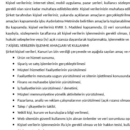
Kişisel verileriniz; internet sitesi, mobil uygulama, pazar yerleri, kullanıcı sözle
gerekli olan süre kadar muhafaza edilebilecektir. Kişisel verilerinizin muhafaza e
Şirket tarafından kişisel verileriniz, yukarıda açıklanan amaçların gerçekleştiri
amaçları kapsamında işbu Aydınlatma Metninde belirtilen amaçlarla toplanabilmekt
Bu kapsamda; kişisel verileriniz KVKK 5. Maddesi kapsamında, (i) veri sorumlus
kaydıyla, sözleşmenin taraflarına ait kişisel verilerin işlenmesinin gerekli olmas
hukuki sebeplerine veya (iv) açık rızanıza dayanılarak toplanmakta, işlenmekte ve 
7.KİŞİSEL VERİLERİN İŞLENME AMAÇLARI VE KULLANIMI
Şirket kişisel verileri, Kanun’un izin verdiği çerçevede ve aşağıda sayılan amaç ve
Ürün ve hizmet sunumu,
Sipariş ve satış işlemlerinin gerçekleştirilmesi
Müşteri hizmetleri faaliyetlerinin yürütülmesi
Faaliyetlerin mevzuata uygun yürütülmesi ve sitenin işletilmesi konusundak
Finans ve muhasebe işlerinin yürütülmesi,
İş faaliyetlerinin yürütülmesi / denetimi,
Müşteri memnuniyetine yönelik aktivitelerin yürütülmesi,
Pazarlama, analiz ve reklam çalışmalarının yürütülmesi (
açık rızanız olması
Talep / şikayetlerin takibi,
Yetkili kişi, kurum ve kuruluşlara bilgi verilmesi,
Web sitemizin güvenli kullanımı için alınan önlemler ve veri sorumlusu ope
Kişisel verilerin işlenmesinin ifa için gerekli olması ve bir hakkın tesisi, k