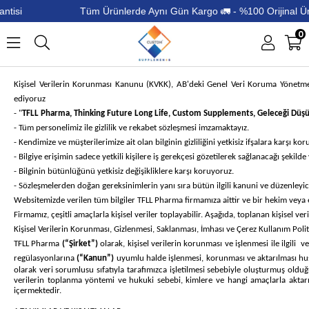
i
Tüm Ürünlerde Aynı Gün Kargo 🚛 - %100 Orijinal Ürün G
0
Kişisel Verilerin Korunması Kanunu
(KVKK)
, AB'deki Genel Veri Koruma Yönetmeli
ediyoruz
- "
TFLL Pharma, Thinking Future Long Life, Custom Supplements, Geleceği Düşü
- Tüm personelimiz ile gizlilik ve rekabet sözleşmesi imzamaktayız.
- Kendimize ve müşterilerimize ait olan bilginin gizliliğini yetkisiz ifşalara karşı k
- Bilgiye erişimin sadece yetkili kişilere iş gerekçesi gözetilerek sağlanacağı şekild
- Bilginin bütünlüğünü yetkisiz değişikliklere karşı koruyoruz.
- Sözleşmelerden doğan gereksinimlerin yanı sıra bütün ilgili kanuni ve düzenleyici
Websitemizde verilen tüm bilgiler TFLL Pharma firmamıza aittir ve bir hekim veya e
Firmamız, çeşitli amaçlarla kişisel veriler toplayabilir. Aşağıda, toplanan kişisel ver
Kişisel Verilerin Korunması, Gizlenmesi, Saklanması, İmhası ve Çerez Kullanım Poli
TFLL Pharma
(“Şirket”)
olarak, kişisel verilerin korunması ve işlenmesi ile ilgili 
regülasyonlarına
(“Kanun”)
uyumlu halde işlenmesi, korunması ve aktarılması husu
olarak veri sorumlusu sıfatıyla tarafımızca işletilmesi sebebiyle oluşturmuş old
verilerin toplanma yöntemi ve hukuki sebebi, kimlere ve hangi amaçlarla aktarılab
içermektedir.