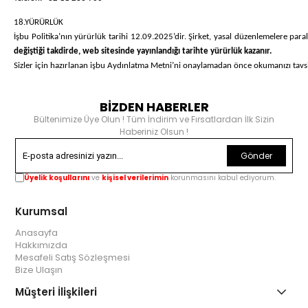
18.YÜRÜRLÜK
İşbu Politika’nın yürürlük tarihi 12.09.2025’dir. Şirket, yasal düzenlemelere paral
değiştiği takdirde, web sitesinde yayınlandığı tarihte yürürlük kazanır.
Sizler için hazırlanan işbu Aydınlatma Metni’ni onaylamadan önce okumanızı tavs
BİZDEN HABERLER
Bültenimize Üye Olun ! Tüm İndirim ve Fırsatlardan İlk Sizin
Haberiniz Olsun !
Gönder
Üyelik koşullarını
ve
kişisel verilerimin
korunmasını kabul ediyorum.
Kurumsal
Anasayfa
Hakkımızda
Mesafeli Satış Sözleşmesi
Bize Ulaşın
Müşteri İlişkileri