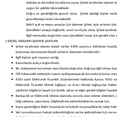
Hukuka ve dürüstlük kurallarına uyma:
Şirket tarafından işlenen 
uygun bir şekilde işlenmektedir.
Doğru ve gerektiğinde güncel olma:
Şirket işlediği kişisel ver
güncellemeye önem vermektedir.
Belirli açık ve meşru amaçlar için işlenme:
Şirket, açık ve kesin ol
İşlendikleri amaçla bağlantılı, sınırlı ve ölçülü olma:
Şirket tarafınd
İlgili mevzuatta öngörülen veya işlendikleri amaç için gerekli ola
3.KİŞİSEL VERİLERİN İŞLENME ŞARTLARI
Şirket tarafından işlenen kişisel veriler KVKK uyarınca belirlenen koşul
bulunması durumunda kişisel verilerin işlenmesi mümkündür:
İlgili kişinin açık rızasının varlığı,
Kanunlarda açıkça öngörülmesi,
Bir sözleşmenin kurulması veya ifasıyla doğrudan doğruya ilgili olması kaydı
Fiili imkansızlık nedeniyle rızasını açıklayamayacak durumda bulunan veya
6563 sayılı Elektronik Ticaretin Düzenlenmesi Hakkında Kanun, 6502 sa
Elektronik Ticarette Hizmet Sağlayıcı ve Aracı Hizmet Sağlayıcılar Hakk
sahibinin bilgilerini tespit için kimlik, adres ve diğer gerekli bilgileri kayde
Bankacılık ve Elektronik Ödeme alanında zorunlu olan ödeme sistemleri, 
bilgi saklama, raporlama, bilgilendirme yükümlülüklerine uymak için,
Kamu güvenliğine ilişkin hususlarda ve hukuki uyuşmazlıklarda, talep halind
Veri sorumlusunun hukuki yükümlülüğünü yerine getirebilmesi için zorunl