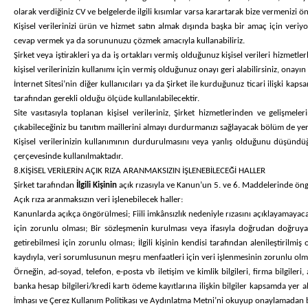
olarak verdiğiniz CV ve belgelerde ilgili kısımlar varsa karartarak bize vermenizi ö
Kişisel verilerinizi ürün ve hizmet satın almak dışında başka bir amaç için veriyor
cevap vermek ya da sorununuzu çözmek amacıyla kullanabiliriz.
Şirket veya iştirakleri ya da iş ortakları vermiş olduğunuz kişisel verileri hizmetle
kişisel verilerinizin kullanımı için vermiş olduğunuz onayı geri alabilirsiniz, onay
İnternet Sitesi’nin diğer kullanıcıları ya da Şirket ile kurduğunuz ticari ilişki ka
tarafından gerekli olduğu ölçüde kullanılabilecektir.
Site vasıtasıyla toplanan kişisel verileriniz, Şirket hizmetlerinden ve gelişme
çıkabileceğiniz bu tanıtım maillerini almayı durdurmanızı sağlayacak bölüm de yer
Kişisel verilerinizin kullanımının durdurulmasını veya yanlış olduğunu düşündüğü
çerçevesinde kullanılmaktadır.
8.KİŞİSEL VERİLERİN AÇIK RIZA ARANMAKSIZIN İŞLENEBİLECEĞİ HALLER
Şirket tarafından
İlgili Kişinin
açık rızasıyla ve Kanun’un 5. ve 6. Maddelerinde öngö
Açık rıza aranmaksızın veri işlenebilecek haller:
Kanunlarda açıkça öngörülmesi; Fiili imkânsızlık nedeniyle rızasını açıklayamay
için zorunlu olması; Bir sözleşmenin kurulması veya ifasıyla doğrudan doğruya i
getirebilmesi için zorunlu olması; İlgili kişinin kendisi tarafından alenileştirilm
kaydıyla, veri sorumlusunun meşru menfaatleri için veri işlenmesinin zorunlu olmas
Örneğin, ad-soyad, telefon, e-posta vb iletişim ve kimlik bilgileri, firma bilgile
banka hesap bilgileri/kredi kartı ödeme kayıtlarına ilişkin bilgiler kapsamda yer alm
İmhası ve Çerez Kullanım Politikası ve Aydınlatma Metni’ni
okuyup onaylamadan bu 