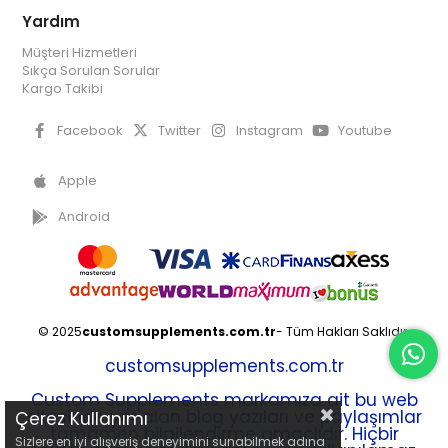
Yardım
Müşteri Hizmetleri
Sıkça Sorulan Sorular
Kargo Takibi
Facebook
Twitter
Instagram
Youtube
Apple
Android
© 2025
customsupplements.com.tr
- Tüm Hakları Saklıdır.
customsupplements.com.tr
Custom Supplements markamıza ait bu web
sitesinde yer alan blog yazıları ve paylaşımlar
Çerez Kullanımı
tamamen bilgilendirme amaçlıdır. Hiçbir
Sizlere en iyi alışveriş deneyimini sunabilmek adına