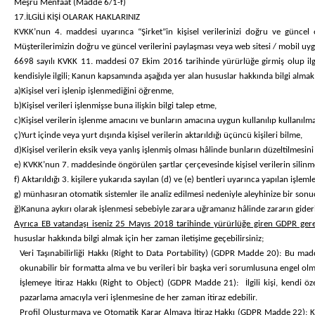
Meşru Menfaat (Madde 6/1-f)
17.İLGİLİ KİŞİ OLARAK HAKLARINIZ
KVKK’nun 4. maddesi uyarınca “Şirket”in kişisel verilerinizi doğru ve günce
Müşterilerimizin doğru ve güncel verilerini paylaşması veya web sitesi / mobil u
6698 sayılı KVKK 11. maddesi 07 Ekim 2016 tarihinde yürürlüğe girmiş olup ilgili
kendisiyle ilgili; Kanun kapsamında aşağıda yer alan hususlar hakkında bilgi almak 
a)Kişisel veri işlenip işlenmediğini öğrenme,
b)Kişisel verileri işlenmişse buna ilişkin bilgi talep etme,
c)Kişisel verilerin işlenme amacını ve bunların amacına uygun kullanılıp kullanıl
ç)Yurt içinde veya yurt dışında kişisel verilerin aktarıldığı üçüncü kişileri bilme,
d)Kişisel verilerin eksik veya yanlış işlenmiş olması hâlinde bunların düzeltilmesini
e) KVKK’nun 7. maddesinde öngörülen şartlar çerçevesinde kişisel verilerin silinm
f) Aktarıldığı 3. kişilere yukarıda sayılan (d) ve (e) bentleri uyarınca yapılan işleml
g) münhasıran otomatik sistemler ile analiz edilmesi nedeniyle aleyhinize bir sonu
ğ)Kanuna aykırı olarak işlenmesi sebebiyle zarara uğramanız hâlinde zararın gider
Ayrıca EB vatandaşı iseniz 25 Mayıs 2018 tarihinde yürürlüğe giren GDPR gereğ
hususlar hakkında bilgi almak için her zaman iletişime geçebilirsiniz;
Veri Taşınabilirliği Hakkı (Right to Data Portability) (GDPR Madde 20): Bu maddey
okunabilir bir formatta alma ve bu verileri bir başka veri sorumlusuna engel olma
İşlemeye İtiraz Hakkı (Right to Object) (GDPR Madde 21): İlgili kişi, kendi ö
pazarlama amacıyla veri işlenmesine de her zaman itiraz edebilir.
Profil Oluşturmaya ve Otomatik Karar Almaya İtiraz Hakkı (GDPR Madde 22): Kiş