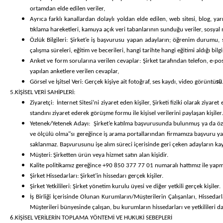
ortamdan elde edilen veriler,
Ayrıca farklı kanallardan dolaylı yoldan elde edilen, web sitesi, blog, 
tıklama hareketleri, kamuya açık veri tabanlarının sunduğu veriler, sosyal
Özlük Bilgileri:
Şirket’e iş başvurusu yapan adayların; öğrenim durumu, serti
çalışma süreleri, eğitim ve becerileri, hangi tarihte hangi eğitimi aldığı b
Anket ve form sorularına verilen cevaplar:
Şirket tarafından telefon, e-pos
yapılan anketlere verilen cevaplar,
Görsel ve İşitsel Veri:
Gerçek kişiye ait fotoğraf, ses kaydı, video görüntü
sü
5.KİŞİSEL VERİ SAHİPLERİ:
Ziyaretçi:
İnternet Sitesi’ni ziyaret eden kişiler, Şirketi fiziki olarak ziy
standını ziyaret ederek görüşme formu ile kişisel verilerini paylaşan kişiler.
Yetenek/Yetenek Adayı:
Şirket’e katılma başvurusunda bulunmuş ya da özgeç
ve ölçülü olma"sı gereğince iş arama portallarından firmamıza başvuru yapan
saklanmaz. Başvurusunu işe alım süreci içerisinde geri çeken adayların ka
Müşteri:
Şirketten ürün veya hizmet satın alan kişidir.
Kalite politikamız gereğince +90 850 377 77 01 numaralı hattımız ile yap
Şirket Hissedarları:
Şirket’in hissedarı gerçek kişiler.
Şirket Yetkilileri:
Şirket yönetim kurulu üyesi ve diğer yetkili gerçek kişiler.
İş Birliği İçerisinde Olunan Kurumların/Müşterilerin Çalışanları, Hissedarla
Müşterileri bünyesinde çalışan, bu kurumların hissedarları ve yetkilileri da
6.KİŞİSEL VERİLERİN TOPLAMA YÖNTEMİ VE HUKUKİ SEBEPLERİ