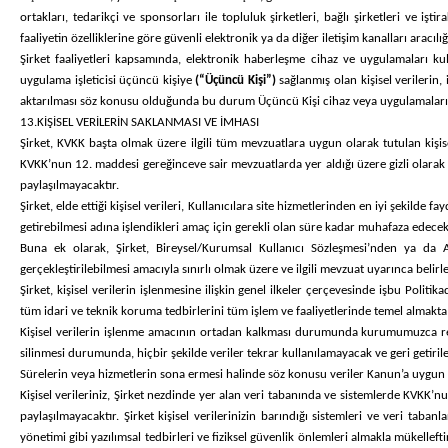
ortakları, tedarikçi ve sponsorları ile topluluk şirketleri, bağlı şirketleri ve işti
faaliyetin özelliklerine göre güvenli elektronik ya da diğer iletişim kanalları aracılığı
Şirket faaliyetleri kapsamında, elektronik haberleşme cihaz ve uygulamaları kull
uygulama işleticisi üçüncü kişiye
(“Üçüncü Kişi”)
sağlanmış olan kişisel verilerin
aktarılması söz konusu olduğunda bu durum Üçüncü Kişi cihaz veya uygulamalarının 
13.KİŞİSEL VERİLERİN SAKLANMASI VE İMHASI
Şirket, KVKK başta olmak üzere ilgili tüm mevzuatlara uygun olarak tutulan kişise
KVKK’nun 12. maddesi gereğinceve sair mevzuatlarda yer aldığı üzere gizli olarak 
paylaşılmayacaktır.
Şirket, elde ettiği kişisel verileri, Kullanıcılara site hizmetlerinden en iyi şeki
getirebilmesi adına işlendikleri amaç için gerekli olan süre kadar muhafaza edecekt
Buna ek olarak, Şirket, Bireysel/Kurumsal Kullanıcı Sözleşmesi’nden ya da
gerçekleştirilebilmesi amacıyla sınırlı olmak üzere ve ilgili mevzuat uyarınca belirl
Şirket, kişisel verilerin işlenmesine ilişkin genel ilkeler çerçevesinde işbu Politi
tüm idari ve teknik koruma tedbirlerini tüm işlem ve faaliyetlerinde temel almakt
Kişisel verilerin işlenme amacının ortadan kalkması durumunda kurumumuzca re'sen
silinmesi durumunda, hiçbir şekilde veriler tekrar kullanılamayacak ve geri getiril
Sürelerin veya hizmetlerin sona ermesi halinde söz konusu veriler Kanun’a uygun 
Kişisel verileriniz, Şirket nezdinde yer alan veri tabanında ve sistemlerde KVKK’n
paylaşılmayacaktır. Şirket kişisel verilerinizin barındığı sistemleri ve veri taban
yönetimi gibi yazılımsal tedbirleri ve fiziksel güvenlik önlemleri almakla mükellef