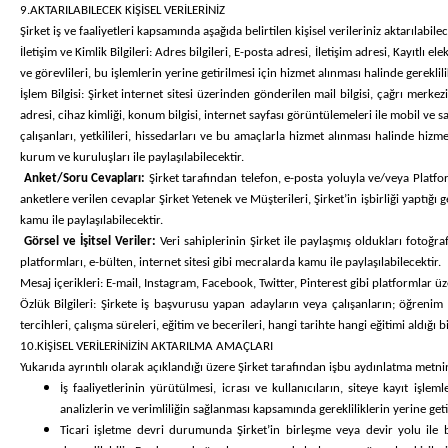
9.AKTARILABILECEK KİŞİSEL VERİLERİNİZ
Şirket iş ve faaliyetleri kapsamında aşağıda belirtilen kişisel verileriniz aktarılabilec
İletişim ve Kimlik Bilgileri:
Adres bilgileri, E-posta adresi, İletişim adresi, Kayıtlı el
ve görevlileri, bu işlemlerin yerine getirilmesi için hizmet alınması halinde gereklilik
İşlem Bilgisi:
Şirket internet sitesi üzerinden gönderilen mail bilgisi, çağrı merkezi k
adresi, cihaz kimliği, konum bilgisi, internet sayfası görüntülemeleri ile mobil ve sai
çalışanları, yetkilileri, hissedarları ve bu amaçlarla hizmet alınması halinde hizm
kurum ve kuruluşları ile paylaşılabilecektir.
Anket/Soru Cevapları:
Şirket tarafından telefon, e-posta yoluyla ve/veya Platform
anketlere verilen cevaplar Şirket Yetenek ve Müşterileri, Şirket’in işbirliği yaptığı ge
kamu ile paylaşılabilecektir.
Görsel ve İşitsel Veriler:
Veri sahiplerinin Şirket ile paylaşmış oldukları fotoğrafl
platformları, e-bülten, internet sitesi gibi mecralarda kamu ile paylaşılabilecektir.
Mesaj içerikleri
: E-mail, Instagram, Facebook, Twitter, Pinterest gibi platformlar ü
Özlük Bilgileri:
Şirkete iş başvurusu yapan adayların veya çalışanların; öğrenim dur
tercihleri, çalışma süreleri, eğitim ve becerileri, hangi tarihte hangi eğitimi aldığı 
10.KİŞİSEL VERİLERİNİZİN AKTARILMA AMAÇLARI
Yukarıda ayrıntılı olarak açıklandığı üzere Şirket tarafından işbu aydınlatma metni
İş faaliyetlerinin yürütülmesi, icrası ve kullanıcıların, siteye kayıt iş
analizlerin ve verimliliğin sağlanması kapsamında gerekliliklerin yerine geti
Ticari işletme devri durumunda Şirket’in birleşme veya devir yolu ile baş