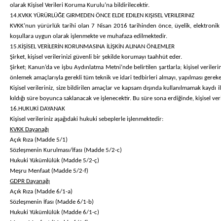
olarak Kişisel Verileri Koruma Kurulu’na bildirilecektir.
14.KVKK YÜRÜRLÜĞE GIRMEDEN ÖNCE ELDE EDILEN KIŞISEL VERILERINIZ
KVKK’nun yürürlük tarihi olan 7 Nisan 2016 tarihinden önce, üyelik, elektronik i
koşullara uygun olarak işlenmekte ve muhafaza edilmektedir.
15.KİŞİSEL VERİLERİN KORUNMASINA İLİŞKİN ALINAN ÖNLEMLER
Şirket, kişisel verilerinizi güvenli bir şekilde korumayı taahhüt eder.
Şirket; Kanun’da ve işbu Aydınlatma Metni’nde belirtilen şartlarla; kişisel verileri
önlemek amaçlarıyla gerekli tüm teknik ve idari tedbirleri almayı, yapılması gere
Kişisel verileriniz, size bildirilen amaçlar ve kapsam dışında kullanılmamak kaydı 
kıldığı süre boyunca saklanacak ve işlenecektir. Bu süre sona erdiğinde, kişisel veri
16.HUKUKİ DAYANAK
Kişisel verileriniz aşağıdaki hukuki sebeplerle işlenmektedir:
KVKK Dayanağı
Açık Rıza (Madde 5/1)
Sözleşmenin Kurulması/İfası (Madde 5/2-c)
Hukuki Yükümlülük (Madde 5/2-ç)
Meşru Menfaat (Madde 5/2-f)
GDPR Dayanağı
Açık Rıza (Madde 6/1-a)
Sözleşmenin İfası (Madde 6/1-b)
Hukuki Yükümlülük (Madde 6/1-c)