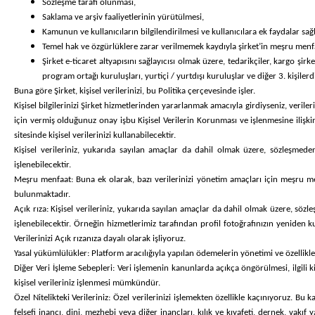
Sözleşme tarafı olunması,
Saklama ve arşiv faaliyetlerinin yürütülmesi,
Kamunun ve kullanıcıların bilgilendirilmesi ve kullanıcılara ek faydalar sa
Temel hak ve özgürlüklere zarar verilmemek kaydıyla şirket’in meşru menfaa
Şirket e-ticaret altyapısını sağlayıcısı olmak üzere, tedarikçiler, kargo şirke
program ortağı kuruluşları, yurtiçi / yurtdışı kuruluşlar ve diğer 3. kişilerdi
Buna göre Şirket, kişisel verilerinizi, bu Politika
çerçevesinde işler.
Kişisel bilgilerinizi Şirket hizmetlerinden yararlanmak amacıyla girdiyseniz, veriler
için vermiş olduğunuz onay işbu Kişisel Verilerin Korunması ve işlenmesine ilişki
sitesinde kişisel verilerinizi kullanabilecektir.
Kişisel verileriniz, yukarıda sayılan amaçlar da dahil olmak üzere, sözleşmed
işlenebilecektir.
Meşru menfaat:
Buna ek olarak, bazı verilerinizi yönetim amaçları için meşru me
bulunmaktadır.
Açık rıza:
Kişisel verileriniz, yukarıda sayılan amaçlar da dahil olmak üzere, söz
işlenebilecektir. Örneğin hizmetlerimiz tarafından profil fotoğrafınızın yeniden ku
Verilerinizi Açık rızanıza dayalı olarak işliyoruz.
Yasal yükümlülükler:
Platform aracılığıyla yapılan ödemelerin yönetimi ve özellikle
Diğer Veri İşleme Sebepleri:
Veri işlemenin kanunlarda açıkça öngörülmesi, ilgili ki
kişisel verileriniz işlenmesi mümkündür.
Özel Nitelikteki Verileriniz:
Özel verilerinizi işlemekten özellikle kaçınıyoruz. Bu kap
felsefi inancı, dini, mezhebi veya diğer inançları, kılık ve kıyafeti, dernek, vakıf